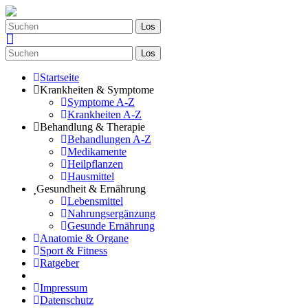
Los
Los
Startseite
Krankheiten & Symptome
Symptome A-Z
Krankheiten A-Z
Behandlung & Therapie
Behandlungen A-Z
Medikamente
Heilpflanzen
Hausmittel
Gesundheit & Ernährung
Lebensmittel
Nahrungsergänzung
Gesunde Ernährung
Anatomie & Organe
Sport & Fitness
Ratgeber
Impressum
Datenschutz