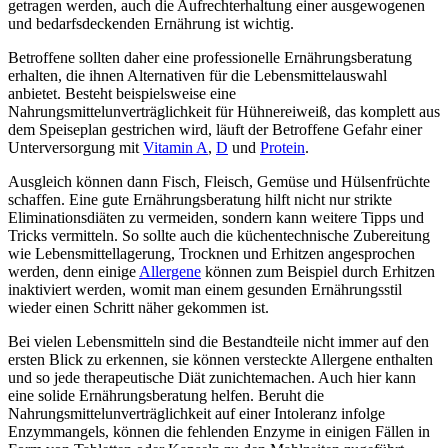
getragen werden, auch die Aufrechterhaltung einer ausgewogenen
und bedarfsdeckenden Ernährung ist wichtig.
Betroffene sollten daher eine professionelle Ernährungsberatung
erhalten, die ihnen Alternativen für die Lebensmittelauswahl
anbietet. Besteht beispielsweise eine
Nahrungsmittelunverträglichkeit für Hühnereiweiß, das komplett aus
dem Speiseplan gestrichen wird, läuft der Betroffene Gefahr einer
Unterversorgung mit
Vitamin A
,
D
und
Protein
.
Ausgleich können dann Fisch, Fleisch, Gemüse und Hülsenfrüchte
schaffen. Eine gute Ernährungsberatung hilft nicht nur strikte
Eliminationsdiäten zu vermeiden, sondern kann weitere Tipps und
Tricks vermitteln. So sollte auch die küchentechnische Zubereitung
wie Lebensmittellagerung, Trocknen und Erhitzen angesprochen
werden, denn einige
Allergene
können zum Beispiel durch Erhitzen
inaktiviert werden, womit man einem gesunden Ernährungsstil
wieder einen Schritt näher gekommen ist.
Bei vielen Lebensmitteln sind die Bestandteile nicht immer auf den
ersten Blick zu erkennen, sie können versteckte Allergene enthalten
und so jede therapeutische Diät zunichtemachen. Auch hier kann
eine solide Ernährungsberatung helfen. Beruht die
Nahrungsmittelunverträglichkeit auf einer Intoleranz infolge
Enzymmangels, können die fehlenden Enzyme in einigen Fällen in