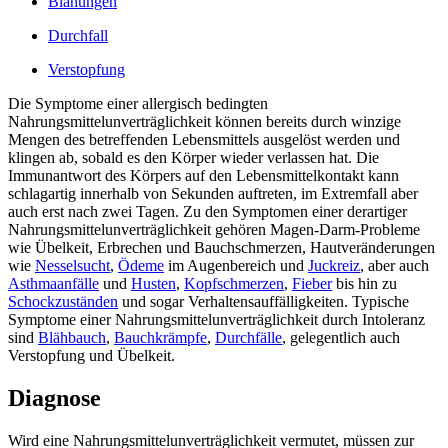
Blähungen
Durchfall
Verstopfung
Die Symptome einer allergisch bedingten
Nahrungsmittelunverträglichkeit können bereits durch winzige
Mengen des betreffenden Lebensmittels ausgelöst werden und
klingen ab, sobald es den Körper wieder verlassen hat. Die
Immunantwort des Körpers auf den Lebensmittelkontakt kann
schlagartig innerhalb von Sekunden auftreten, im Extremfall aber
auch erst nach zwei Tagen. Zu den Symptomen einer derartiger
Nahrungsmittelunverträglichkeit gehören Magen-Darm-Probleme
wie Übelkeit, Erbrechen und Bauchschmerzen, Hautveränderungen
wie
Nesselsucht
,
Ödeme
im Augenbereich und
Juckreiz
, aber auch
Asthmaanfälle
und
Husten
,
Kopfschmerzen
,
Fieber
bis hin zu
Schockzuständen
und sogar Verhaltensauffälligkeiten. Typische
Symptome einer Nahrungsmittelunverträglichkeit durch Intoleranz
sind
Blähbauch
,
Bauchkrämpfe
,
Durchfälle
, gelegentlich auch
Verstopfung und Übelkeit.
Diagnose
Wird eine Nahrungsmittelunverträglichkeit vermutet, müssen zur