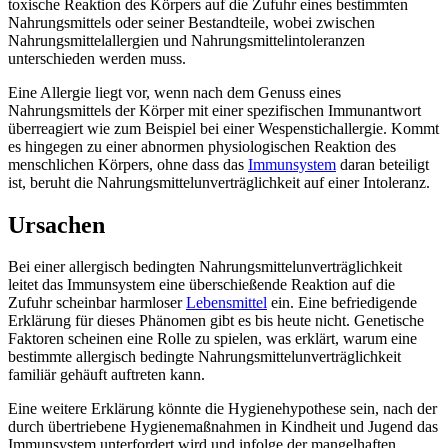
toxische Reaktion des Körpers auf die Zufuhr eines bestimmten
Nahrungsmittels oder seiner Bestandteile, wobei zwischen
Nahrungsmittelallergien und Nahrungsmittelintoleranzen
unterschieden werden muss.
Eine Allergie liegt vor, wenn nach dem Genuss eines
Nahrungsmittels der Körper mit einer spezifischen Immunantwort
überreagiert wie zum Beispiel bei einer Wespenstichallergie. Kommt
es hingegen zu einer abnormen physiologischen Reaktion des
menschlichen Körpers, ohne dass das
Immunsystem
daran beteiligt
ist, beruht die Nahrungsmittelunverträglichkeit auf einer Intoleranz.
Ursachen
Bei einer allergisch bedingten Nahrungsmittelunverträglichkeit
leitet das Immunsystem eine überschießende Reaktion auf die
Zufuhr scheinbar harmloser
Lebensmittel
ein. Eine befriedigende
Erklärung für dieses Phänomen gibt es bis heute nicht. Genetische
Faktoren scheinen eine Rolle zu spielen, was erklärt, warum eine
bestimmte allergisch bedingte Nahrungsmittelunverträglichkeit
familiär gehäuft auftreten kann.
Eine weitere Erklärung könnte die Hygienehypothese sein, nach der
durch übertriebene Hygienemaßnahmen in Kindheit und Jugend das
Immunsystem unterfordert wird und infolge der mangelhaften