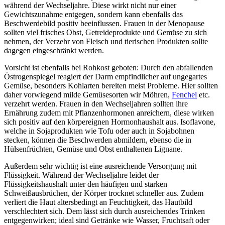
während der Wechseljahre. Diese wirkt nicht nur einer
Gewichtszunahme entgegen, sondern kann ebenfalls das
Beschwerdebild positiv beeinflussen. Frauen in der Menopause
sollten viel frisches Obst, Getreideprodukte und Gemüse zu sich
nehmen, der Verzehr von Fleisch und tierischen Produkten sollte
dagegen eingeschränkt werden.
Vorsicht ist ebenfalls bei Rohkost geboten: Durch den abfallenden
Östrogenspiegel reagiert der Darm empfindlicher auf ungegartes
Gemüse, besonders Kohlarten bereiten meist Probleme. Hier sollten
daher vorwiegend milde Gemüsesorten wir Möhren,
Fenchel
etc.
verzehrt werden. Frauen in den Wechseljahren sollten ihre
Ernährung zudem mit Pflanzenhormonen anreichern, diese wirken
sich positiv auf den körpereignen Hormonhaushalt aus. Isoflavone,
welche in Sojaprodukten wie Tofu oder auch in Sojabohnen
stecken, können die Beschwerden abmildern, ebenso die in
Hülsenfrüchten, Gemüse und Obst enthaltenen Lignane.
Außerdem sehr wichtig ist eine ausreichende Versorgung mit
Flüssigkeit. Während der Wechseljahre leidet der
Flüssigkeitshaushalt unter den häufigen und starken
Schweißausbrüchen, der Körper trocknet schneller aus. Zudem
verliert die Haut altersbedingt an Feuchtigkeit, das Hautbild
verschlechtert sich. Dem lässt sich durch ausreichendes Trinken
entgegenwirken; ideal sind Getränke wie Wasser, Fruchtsaft oder