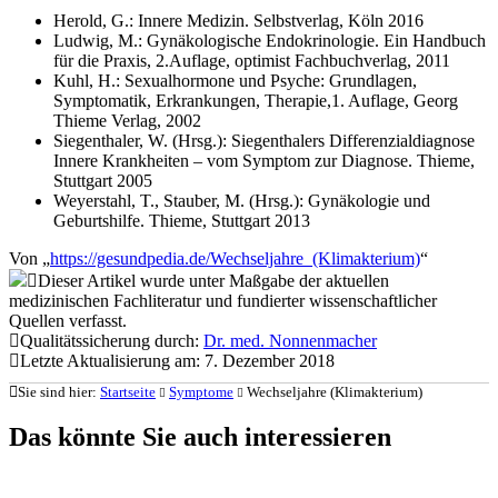
Herold, G.: Innere Medizin. Selbstverlag, Köln 2016
Ludwig, M.: Gynäkologische Endokrinologie. Ein Handbuch
für die Praxis, 2.Auflage, optimist Fachbuchverlag, 2011
Kuhl, H.: Sexualhormone und Psyche: Grundlagen,
Symptomatik, Erkrankungen, Therapie,1. Auflage, Georg
Thieme Verlag, 2002
Siegenthaler, W. (Hrsg.): Siegenthalers Differenzialdiagnose
Innere Krankheiten – vom Symptom zur Diagnose. Thieme,
Stuttgart 2005
Weyerstahl, T., Stauber, M. (Hrsg.): Gynäkologie und
Geburtshilfe. Thieme, Stuttgart 2013
Von „
https://gesundpedia.de/Wechseljahre_(Klimakterium)
“
Dieser Artikel wurde unter Maßgabe der aktuellen
medizinischen Fachliteratur und fundierter wissenschaftlicher
Quellen verfasst.
Qualitätssicherung durch:
Dr. med. Nonnenmacher
Letzte Aktualisierung am: 7. Dezember 2018
Sie sind hier:
Startseite
Symptome
Wechseljahre (Klimakterium)
Das könnte Sie auch interessieren