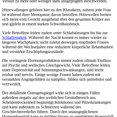
Verlauf zu mehr oder weniger stark ausgeprägten Beschwerden.
Hitzewallungen gehören hier zu den Klassikern, nahezu jede Frau
ist während ihrer Menopause davon betroffen: Hitzewellen breiten
sich meist vom Gesicht ausgehend über den gesamten Körper aus
und gipfeln in einem starken Schweißausbruch.
Viele Betroffene leiden zudem unter Schlafstörungen bis hin zur
Schlaflosigkeit
. Während der Nacht kommt es immer wieder zu
längeren Wachphasen; nicht zuletzt deswegen empfinden Frauen
während der Wechseljahre eine reduzierte körperliche Belastbarkeit
und verstärkte Erschöpfungszustände.
Die verringerte Hormonproduktion nimmt zudem oftmals Einfluss
auf Psyche und seelisches Gleichgewicht. Viele Betroffene leiden
unter Depressivität und Stimmungsschwankungen, sind leicht
reizbar und nervös. Einige wenige Frauen haben zudem mit
verstärkten Angstgefühlen zu kämpfen, fühlen sich antriebslos und
verzweifelt.
Der abfallende Östrogenspiegel wirkt sich in einigen Fällen
außerdem negativ auf den weiblichen Genitalbereich aus.
Scheidentrockenheit begünstigt Infektionen und Pilzerkrankungen
und kann außerdem zu Schmerzen während des
Geschlechtsverkehrs führen. Durch den unausgeglichenen
Hormonhaushalt kann es darüber hinaus zu verstärktem Haarausfall