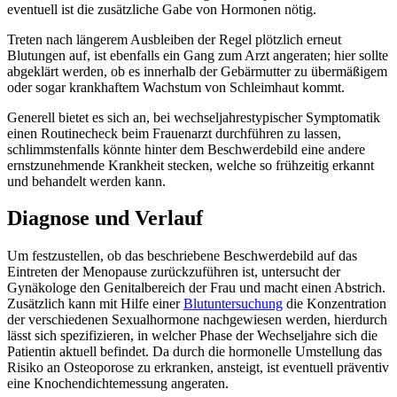
eventuell ist die zusätzliche Gabe von Hormonen nötig.
Treten nach längerem Ausbleiben der Regel plötzlich erneut
Blutungen auf, ist ebenfalls ein Gang zum Arzt angeraten; hier sollte
abgeklärt werden, ob es innerhalb der Gebärmutter zu übermäßigem
oder sogar krankhaftem Wachstum von Schleimhaut kommt.
Generell bietet es sich an, bei wechseljahrestypischer Symptomatik
einen Routinecheck beim Frauenarzt durchführen zu lassen,
schlimmstenfalls könnte hinter dem Beschwerdebild eine andere
ernstzunehmende Krankheit stecken, welche so frühzeitig erkannt
und behandelt werden kann.
Diagnose und Verlauf
Um festzustellen, ob das beschriebene Beschwerdebild auf das
Eintreten der Menopause zurückzuführen ist, untersucht der
Gynäkologe den Genitalbereich der Frau und macht einen Abstrich.
Zusätzlich kann mit Hilfe einer
Blutuntersuchung
die Konzentration
der verschiedenen Sexualhormone nachgewiesen werden, hierdurch
lässt sich spezifizieren, in welcher Phase der Wechseljahre sich die
Patientin aktuell befindet. Da durch die hormonelle Umstellung das
Risiko an Osteoporose zu erkranken, ansteigt, ist eventuell präventiv
eine Knochendichtemessung angeraten.