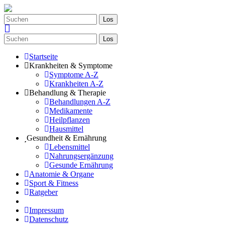
Los
Los
Startseite
Krankheiten & Symptome
Symptome A-Z
Krankheiten A-Z
Behandlung & Therapie
Behandlungen A-Z
Medikamente
Heilpflanzen
Hausmittel
Gesundheit & Ernährung
Lebensmittel
Nahrungsergänzung
Gesunde Ernährung
Anatomie & Organe
Sport & Fitness
Ratgeber
Impressum
Datenschutz