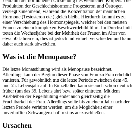
Zeitraum der hormonellen Umstellung des weiblichen Körpers. Die
Produktion der Geschlechtshormone Progesteron und Östrogen
versiegt zunehmend, während die Konzentration der männlichen
Hormone (Testosteron etc.) gleich bleibt. Hierdurch kommt es zu
einer Verschiebung des Hormonspiegels, welcher bei den meisten
Frauen zu einem komplexen Beschwerdebild führt. Im Durchschnitt
treten die Wechseljahre bei der Mehrheit der Frauen im Alter von
etwa 50 Jahren ein, dies ist jedoch individuell verschieden und kann
daher auch stark abweichen.
Was ist die Menopause?
Die letzte Monatsblutung wird als Menopause bezeichnet.
Allerdings kann der Beginn dieser Phase von Frau zu Frau erheblich
variieren. Für gewöhnlich tritt die letzte Periode zwischen dem 45.
und 55. Lebensjahr auf. In Einzelfällen kann sie auch schon deutlich
früher (um das 35. Lebensjahr) bzw. später eintreten. Mit dem
Ausbleiben der Regelblutung endet auch gleichzeitig die
Fruchtbarkeit der Frau. Allerdings sollte bis zu einem Jahr nach der
letzten Periode verhütet werden, um die Möglichkeit einer
unverhofften Schwangerschaft restlos auszuschließen.
Ursachen