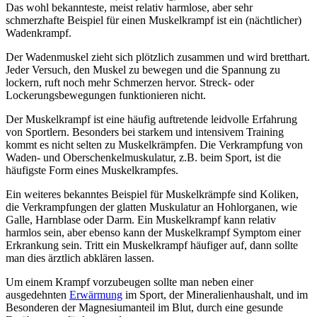
Das wohl bekannteste, meist relativ harmlose, aber sehr
schmerzhafte Beispiel für einen Muskelkrampf ist ein (nächtlicher)
Wadenkrampf.
Der Wadenmuskel zieht sich plötzlich zusammen und wird bretthart.
Jeder Versuch, den Muskel zu bewegen und die Spannung zu
lockern, ruft noch mehr Schmerzen hervor. Streck- oder
Lockerungsbewegungen funktionieren nicht.
Der Muskelkrampf ist eine häufig auftretende leidvolle Erfahrung
von Sportlern. Besonders bei starkem und intensivem Training
kommt es nicht selten zu Muskelkrämpfen. Die Verkrampfung von
Waden- und Oberschenkelmuskulatur, z.B. beim Sport, ist die
häufigste Form eines Muskelkrampfes.
Ein weiteres bekanntes Beispiel für Muskelkrämpfe sind Koliken,
die Verkrampfungen der glatten Muskulatur an Hohlorganen, wie
Galle, Harnblase oder Darm. Ein Muskelkrampf kann relativ
harmlos sein, aber ebenso kann der Muskelkrampf Symptom einer
Erkrankung sein. Tritt ein Muskelkrampf häufiger auf, dann sollte
man dies ärztlich abklären lassen.
Um einem Krampf vorzubeugen sollte man neben einer
ausgedehnten
Erwärmung
im Sport, der Mineralienhaushalt, und im
Besonderen der Magnesiumanteil im Blut, durch eine gesunde