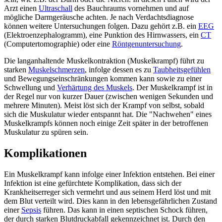
Arzt einen
Ultraschall
des Bauchraums vornehmen und auf
mögliche Darmgeräusche achten. Je nach Verdachtsdiagnose
können weitere Untersuchungen folgen. Dazu gehört z.B. ein
EEG
(Elektroenzephalogramm), eine Punktion des Hirnwassers, ein
CT
(Computertomographie) oder eine
Röntgenuntersuchung
.
Die langanhaltende Muskelkontraktion (Muskelkrampf) führt zu
starken
Muskelschmerzen
, infolge dessen es zu
Taubheitsgefühlen
und Bewegungseinschränkungen kommen kann sowie zu einer
Schwellung und
Verhärtung des Muskels
. Der Muskelkrampf ist in
der Regel nur von kurzer Dauer (zwischen wenigen Sekunden und
mehrere Minuten). Meist löst sich der Krampf von selbst, sobald
sich die Muskulatur wieder entspannt hat. Die "Nachwehen" eines
Muskelkrampfs können noch einige Zeit später in der betroffenen
Muskulatur zu spüren sein.
Komplikationen
Ein Muskelkrampf kann infolge einer Infektion entstehen. Bei einer
Infektion ist eine gefürchtete Komplikation, dass sich der
Krankheitserreger sich vermehrt und aus seinem Herd löst und mit
dem Blut verteilt wird. Dies kann in den lebensgefährlichen Zustand
einer
Sepsis
führen. Das kann in einen septischen Schock führen,
der durch starken Blutdruckabfall gekennzeichnet ist. Durch den