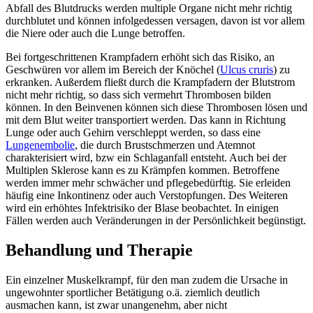
Abfall des Blutdrucks werden multiple Organe nicht mehr richtig
durchblutet und können infolgedessen versagen, davon ist vor allem
die Niere oder auch die Lunge betroffen.
Bei fortgeschrittenen Krampfadern erhöht sich das Risiko, an
Geschwüren vor allem im Bereich der Knöchel (
Ulcus cruris
) zu
erkranken. Außerdem fließt durch die Krampfadern der Blutstrom
nicht mehr richtig, so dass sich vermehrt Thrombosen bilden
können. In den Beinvenen können sich diese Thrombosen lösen und
mit dem Blut weiter transportiert werden. Das kann in Richtung
Lunge oder auch Gehirn verschleppt werden, so dass eine
Lungenembolie
, die durch Brustschmerzen und Atemnot
charakterisiert wird, bzw ein Schlaganfall entsteht. Auch bei der
Multiplen Sklerose kann es zu Krämpfen kommen. Betroffene
werden immer mehr schwächer und pflegebedürftig. Sie erleiden
häufig eine Inkontinenz oder auch Verstopfungen. Des Weiteren
wird ein erhöhtes Infektrisiko der Blase beobachtet. In einigen
Fällen werden auch Veränderungen in der Persönlichkeit begünstigt.
Behandlung und Therapie
Ein einzelner Muskelkrampf, für den man zudem die Ursache in
ungewohnter sportlicher Betätigung o.ä. ziemlich deutlich
ausmachen kann, ist zwar unangenehm, aber nicht