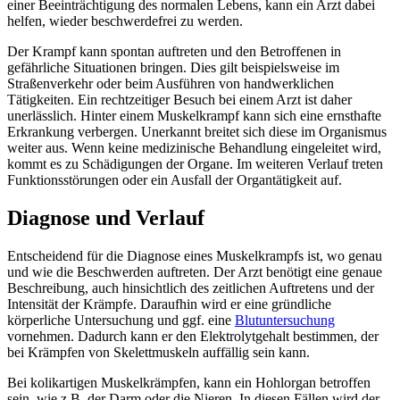
einer Beeinträchtigung des normalen Lebens, kann ein Arzt dabei
helfen, wieder beschwerdefrei zu werden.
Der Krampf kann spontan auftreten und den Betroffenen in
gefährliche Situationen bringen. Dies gilt beispielsweise im
Straßenverkehr oder beim Ausführen von handwerklichen
Tätigkeiten. Ein rechtzeitiger Besuch bei einem Arzt ist daher
unerlässlich. Hinter einem Muskelkrampf kann sich eine ernsthafte
Erkrankung verbergen. Unerkannt breitet sich diese im Organismus
weiter aus. Wenn keine medizinische Behandlung eingeleitet wird,
kommt es zu Schädigungen der Organe. Im weiteren Verlauf treten
Funktionsstörungen oder ein Ausfall der Organtätigkeit auf.
Diagnose und Verlauf
Entscheidend für die Diagnose eines Muskelkrampfs ist, wo genau
und wie die Beschwerden auftreten. Der Arzt benötigt eine genaue
Beschreibung, auch hinsichtlich des zeitlichen Auftretens und der
Intensität der Krämpfe. Daraufhin wird er eine gründliche
körperliche Untersuchung und ggf. eine
Blutuntersuchung
vornehmen. Dadurch kann er den Elektrolytgehalt bestimmen, der
bei Krämpfen von Skelettmuskeln auffällig sein kann.
Bei kolikartigen Muskelkrämpfen, kann ein Hohlorgan betroffen
sein, wie z.B. der Darm oder die Nieren. In diesen Fällen wird der