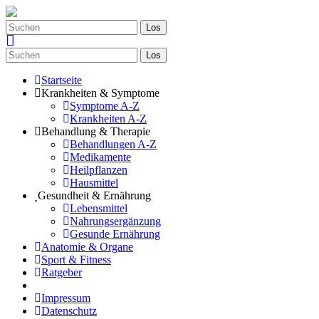
Los
Los
Startseite
Krankheiten & Symptome
Symptome A-Z
Krankheiten A-Z
Behandlung & Therapie
Behandlungen A-Z
Medikamente
Heilpflanzen
Hausmittel
Gesundheit & Ernährung
Lebensmittel
Nahrungsergänzung
Gesunde Ernährung
Anatomie & Organe
Sport & Fitness
Ratgeber
Impressum
Datenschutz