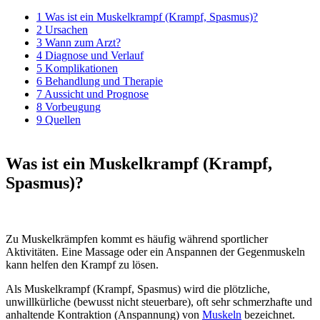
1
Was ist ein Muskelkrampf (Krampf, Spasmus)?
2
Ursachen
3
Wann zum Arzt?
4
Diagnose und Verlauf
5
Komplikationen
6
Behandlung und Therapie
7
Aussicht und Prognose
8
Vorbeugung
9
Quellen
Was ist ein Muskelkrampf (Krampf,
Spasmus)?
Zu Muskelkrämpfen kommt es häufig während sportlicher
Aktivitäten. Eine Massage oder ein Anspannen der Gegenmuskeln
kann helfen den Krampf zu lösen.
Als Muskelkrampf (Krampf, Spasmus) wird die plötzliche,
unwillkürliche (bewusst nicht steuerbare), oft sehr schmerzhafte und
anhaltende Kontraktion (Anspannung) von
Muskeln
bezeichnet.