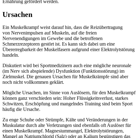
Ernährung gefördert werden.
Ursachen
Ein Muskelkrampf weist darauf hin, dass die Reizübertragung
von Nervenimpulsen auf Muskeln, auf die freien
Nervenendigungen im Gewebe und ­die betroffenen
Schmerzrezeptoren gestört ­ist. Es kann sich dabei um eine
Übererregbarkeit der Muskelfasern aufgrund einer Elektrolytstörung
handeln.
Diskutiert wird bei Sportmedizinern auch eine mögliche neuronale
(im Nerv sich abspielende) Dysfunktion (Funktionsstörung) im
Zielmuskel. Die genauen Ursachen für Muskelkrämpfe sind aber
noch nicht vollkommen geklärt.
Mögliche Ursachen, im Sinne von Auslösern, für den Muskelkrampf
können ganz verschieden sein: Hoher Flüssigkeitsverlust, starkes
Schwitzen, Erschöpfung und mangelndes Training sind beim Sport
häufig die Ursache.
Zu enge Schuhe oder Strümpfe, Kälte und Veränderungen in der
Muskulatur durch alte Verletzungen sind ebenfalls oft Auslöser für
einen Muskelkrampf. Magnesiummangel, Elektrolytstörungen,
Mangel an Natriumchlorid (Salz) oder an Kalium begünstigen das