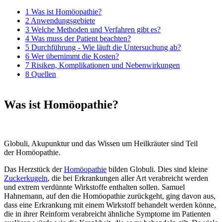
1
Was ist Homöopathie?
2
Anwendungsgebiete
3
Welche Methoden und Verfahren gibt es?
4
Was muss der Patient beachten?
5
Durchführung - Wie läuft die Untersuchung ab?
6
Wer übernimmt die Kosten?
7
Risiken, Komplikationen und Nebenwirkungen
8
Quellen
Was ist Homöopathie?
Globuli, Akupunktur und das Wissen um Heilkräuter sind Teil
der Homöopathie.
Das Herzstück der
Homöopathie
bilden Globuli. Dies sind kleine
Zuckerkugeln
, die bei Erkrankungen aller Art verabreicht werden
und extrem verdünnte Wirkstoffe enthalten sollen. Samuel
Hahnemann, auf den die Homöopathie zurückgeht, ging davon aus,
dass eine Erkrankung mit einem Wirkstoff behandelt werden könne,
die in ihrer Reinform verabreicht ähnliche Symptome im Patienten