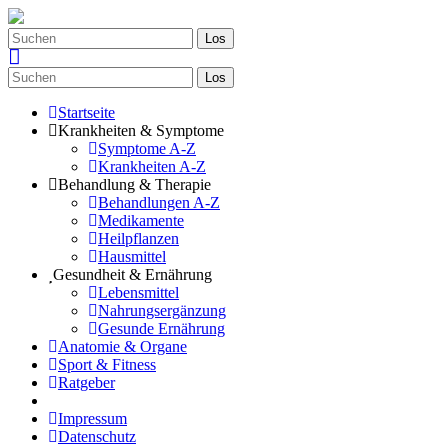
Los
Los
Startseite
Krankheiten & Symptome
Symptome A-Z
Krankheiten A-Z
Behandlung & Therapie
Behandlungen A-Z
Medikamente
Heilpflanzen
Hausmittel
Gesundheit & Ernährung
Lebensmittel
Nahrungsergänzung
Gesunde Ernährung
Anatomie & Organe
Sport & Fitness
Ratgeber
Impressum
Datenschutz