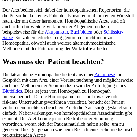
Der Arzt bedient sich dabei der homöopathischen Repertorien, die
die Persönlichkeit eines Patienten typisieren und ihm einen Wirkstoff
raten, der mit dieser harmoniert. Homöopathische Ärzte sind oft
auch offen für weitere Verfahren der Allgemeinmedizin,
beispielsweise für die
Akupunktur
,
Bachblüten
oder
Schüssler-
Salze
. Sie zählen jedoch streng genommen nicht mehr zur
Homöopathie, obwohl auch weitere alternativmedizinische
Methoden mit der Potenzierung der Wirkstoffe arbeiten.
Was muss der Patient beachten?
Die tatsächliche Homöopathie besteht aus einer
Anamnese
im
Gespräch mit dem Arzt, einer Voruntersuchung und möglicherweise
auch aus Methoden der Schulmedizin wie der Anfertigung eines
Blutbildes
. Dies ist jetzt von Homöopath zu Homöopath
unterschiedlich. Da die Homöopathie meist auf invasive oder
riskante Untersuchungsverfahren verzichtet, braucht der Patient
vorbereitend nichts zu beachten. Auch die Nachsorge gestaltet sich
einfach, Nebenwirkungen von homöopathischen Arzneimitteln gibt
es nicht. Der Arzt könnte jedoch Bettruhe oder Schonung
verordnen, woran sich der Patient natürlich halten sollte, um zu
genesen. Dies gilt genauso wie beim Besuch eines schulmedizinisch
praktizierenden Arztes.