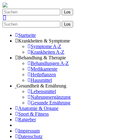
Los
Los
Startseite
Krankheiten & Symptome
Symptome A-Z
Krankheiten A-Z
Behandlung & Therapie
Behandlungen A-Z
Medikamente
Heilpflanzen
Hausmittel
Gesundheit & Ernährung
Lebensmittel
Nahrungsergänzung
Gesunde Ernährung
Anatomie & Organe
Sport & Fitness
Ratgeber
Impressum
Datenschutz