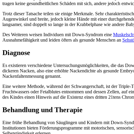
tragen keine gesundheitlichen Schäden mit sich, andere jedoch entw
Trotz dieser Tatsache teilen sie einige Merkmale. Sehr charakteristis
Augenwinkel und breite, jedoch kleine Hände mit einer durchgehe
langsamer, sind doppelt so lange in der Krabbelphase wie andere Bab
Des Weiteren weisen Individuen mit Down-Syndrom eine
Muskelsc
Ausnahmefähigkeit und leiden öfters als gesunde Menschen an
Sehst
Diagnose
Es existieren verschiedene Untersuchungsmöglichkeiten, die das D
dickeren Nacken, also eine erhöhte Nackendichte als gesunde Embryos
Nackenfaltenmessung genannt.
Eine weitere Methode, während der Schwangerschaft, ist der Triple-T
Fruchtwassers oder Fetalblutes entnommen und dessen Zellen, auf e
des Kindes einen Hinweis auf die Existenz eines dritten 21tens Ch
Behandlung und Therapie
Eine frühe Behandlung von Säuglingen und Kindern mit Down-Syndrom 
Institutionen bieten Förderungsprogramme mit motorischen, sensoris
Selbstständigkeit erlernen.