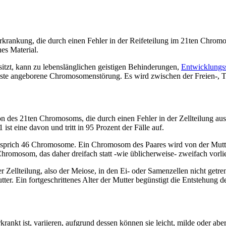
krankung, die durch einen Fehler in der Reifeteilung im 21ten Chromo
es Material.
tzt, kann zu lebenslänglichen geistigen Behinderungen,
Entwicklungs
ste angeborene Chromosomenstörung. Es wird zwischen der Freien-, Tra
es 21ten Chromosoms, die durch einen Fehler in der Zellteilung ausge
t eine davon und tritt in 95 Prozent der Fälle auf.
 sprich 46 Chromosome. Ein Chromosom des Paares wird von der Mutte
romosom, das daher dreifach statt -wie üblicherweise- zweifach vorl
Zellteilung, also der Meiose, in den Ei- oder Samenzellen nicht getre
r Mutter. Ein fortgeschrittenes Alter der Mutter begünstigt die Entstehu
ankt ist, variieren, aufgrund dessen können sie leicht, milde oder a