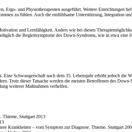
n, Ergo- und Physiotherapeuten ausgeführt. Weitere Einrichtungen h
kommen zu fühlen. Auch die einfühlsame Unterstützung, Integration und
Motivation und Lernfähigkeit. Anders wie bei diesen Therapiemöglichke
ediglich die Begleitsymptome des Down-Syndroms, wie in etwa eine He
ine Schwangerschaft nach dem 35. Lebensjahr erhöht jedoch die Wahr
dern. Trotz dieser Tatsache werden die meisten Betroffenen des Down-
idung weiterer Maßnahmen verhelfen.
 Thieme, Stuttgart 2013
13
 Innere Krankheiten – vom Symptom zur Diagnose. Thieme, Stuttgart 20