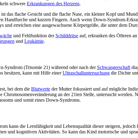
ickeln schwere
Erkrankungen des Herzens
.
ch ist das flache Gesicht und die flache Nase, ein kleiner Kopf und Mun
nden Handfurche und kurzen Fingern. Auch wenn Down-Syndrom-Erkran
ys und erreichen eine ausgewachsene Körpergröße, die unter dem Durch
hwäche
und Fehlfunktion der
Schilddrüse
auf, erkranken des Öfteren an
örungen
und
Leukämie
.
own-Syndrom (Trisomie 21) während oder nach der
Schwangerschaft
dia
 besitzen, kann mit Hilfe einer
Ultraschalluntersuchung
die Dichte un
est, bei dem die
Blutwerte
der Mutter fokussiert und auf mögliche Indi
ine Chromosomenveränderung an der 21ten Stelle, untersucht werden. N
romosoms und somit eines Down-Syndroms.
kann die Lernfähigkeit und Lebensqualität dieser steigern, jedoch ka
chen und kognitiven Aktivitäten. So kann das Kind motorische und spr