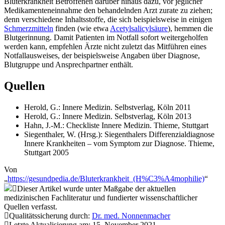
Bluterkrankheit Betroffenen darüber hinaus dazu, vor jeglicher
Medikamenteneinnahme den behandelnden Arzt zurate zu ziehen;
denn verschiedene Inhaltsstoffe, die sich beispielsweise in einigen
Schmerzmitteln
finden (wie etwa
Acetylsalicylsäure
), hemmen die
Blutgerinnung. Damit Patienten im Notfall sofort weitergeholfen
werden kann, empfehlen Ärzte nicht zuletzt das Mitführen eines
Notfallausweises, der beispielsweise Angaben über Diagnose,
Blutgruppe und Ansprechpartner enthält.
Quellen
Herold, G.: Innere Medizin. Selbstverlag, Köln 2011
Herold, G.: Innere Medizin. Selbstverlag, Köln 2013
Hahn, J.-M.: Checkliste Innere Medizin. Thieme, Stuttgart
Siegenthaler, W. (Hrsg.): Siegenthalers Differenzialdiagnose
Innere Krankheiten – vom Symptom zur Diagnose. Thieme,
Stuttgart 2005
Von
„
https://gesundpedia.de/Bluterkrankheit_(H%C3%A4mophilie)
“
Dieser Artikel wurde unter Maßgabe der aktuellen
medizinischen Fachliteratur und fundierter wissenschaftlicher
Quellen verfasst.
Qualitätssicherung durch:
Dr. med. Nonnenmacher
Letzte Aktualisierung am: 15. November 2021