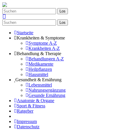
Los
Los
Startseite
Krankheiten & Symptome
Symptome A-Z
Krankheiten A-Z
Behandlung & Therapie
Behandlungen A-Z
Medikamente
Heilpflanzen
Hausmittel
Gesundheit & Ernährung
Lebensmittel
Nahrungsergänzung
Gesunde Ernährung
Anatomie & Organe
Sport & Fitness
Ratgeber
Impressum
Datenschutz