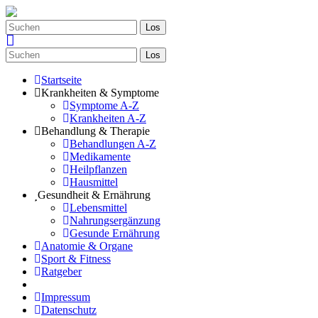
Los
Los
Startseite
Krankheiten & Symptome
Symptome A-Z
Krankheiten A-Z
Behandlung & Therapie
Behandlungen A-Z
Medikamente
Heilpflanzen
Hausmittel
Gesundheit & Ernährung
Lebensmittel
Nahrungsergänzung
Gesunde Ernährung
Anatomie & Organe
Sport & Fitness
Ratgeber
Impressum
Datenschutz