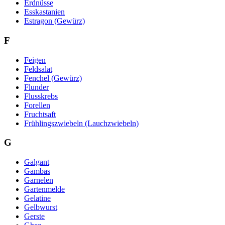
Erdnüsse
Esskastanien
Estragon (Gewürz)
F
Feigen
Feldsalat
Fenchel (Gewürz)
Flunder
Flusskrebs
Forellen
Fruchtsaft
Frühlingszwiebeln (Lauchzwiebeln)
G
Galgant
Gambas
Garnelen
Gartenmelde
Gelatine
Gelbwurst
Gerste