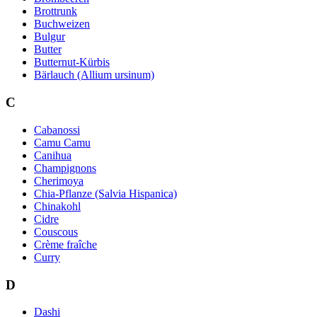
Brottrunk
Buchweizen
Bulgur
Butter
Butternut-Kürbis
Bärlauch (Allium ursinum)
C
Cabanossi
Camu Camu
Canihua
Champignons
Cherimoya
Chia-Pflanze (Salvia Hispanica)
Chinakohl
Cidre
Couscous
Crème fraîche
Curry
D
Dashi