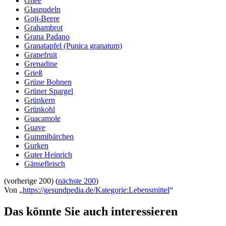
Ghee
Glasnudeln
Goji-Beere
Grahambrot
Grana Padano
Granatapfel (Punica granatum)
Grapefruit
Grenadine
Grieß
Grüne Bohnen
Grüner Spargel
Grünkern
Grünkohl
Guacamole
Guave
Gummibärchen
Gurken
Guter Heinrich
Gänsefleisch
(vorherige 200) (
nächste 200
)
Von „
https://gesundpedia.de/Kategorie:Lebensmittel
“
Das könnte Sie auch interessieren