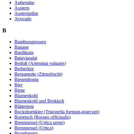
Aubergine
Austern
Austernpilze
Avocado
B
Bambussprossen
Banane
Basilikum
Bataviasalat
Beifuß (Artemisia vulgaris)
Berberitze
Bergamotte (Zitrusfrucht)
Bienenhonig
Bier
Birne
Blumenkohl
Blumenkohl und Brokkoli
Blätterteig
Bockshornklee (Trigonella foenum-graecum)
Borretsch (Borago officinalis)
Brennnessel (Urtica urens)
Brennnessel (Urtica)
Brombeeren