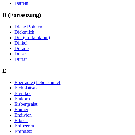
Datteln
D (Fortsetzung)
Dicke Bohnen
Dickmilch
Dill (Gurkenkraut)
Dinkel
Dorade
Dulse
Durian
E
Eberraute (Lebensmittel)
Eichblattsalat
Eierlikör
Einkorn
Eisbergsalat
Emmer
Endivien
Erbsen
Erdbeeren
Erdnussöl