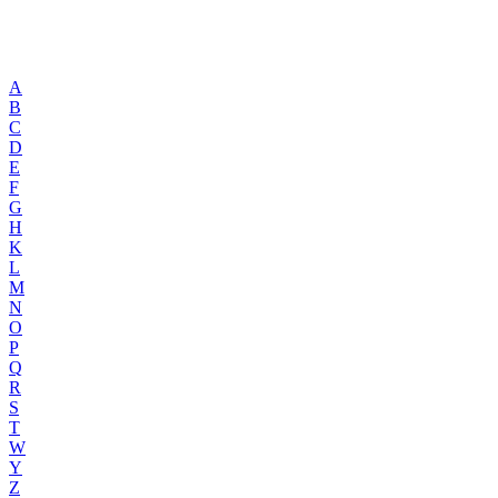
A
B
C
D
E
F
G
H
K
L
M
N
O
P
Q
R
S
T
W
Y
Z