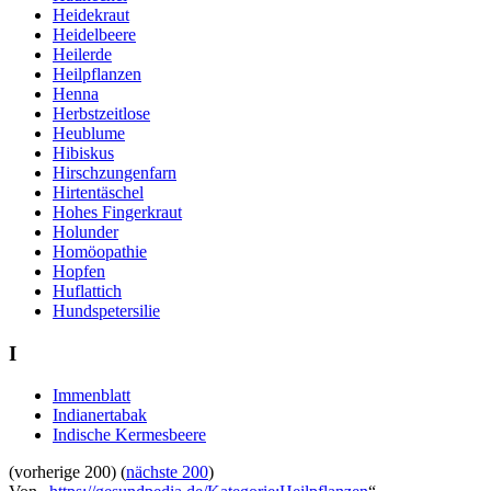
Heidekraut
Heidelbeere
Heilerde
Heilpflanzen
Henna
Herbstzeitlose
Heublume
Hibiskus
Hirschzungenfarn
Hirtentäschel
Hohes Fingerkraut
Holunder
Homöopathie
Hopfen
Huflattich
Hundspetersilie
I
Immenblatt
Indianertabak
Indische Kermesbeere
(vorherige 200) (
nächste 200
)