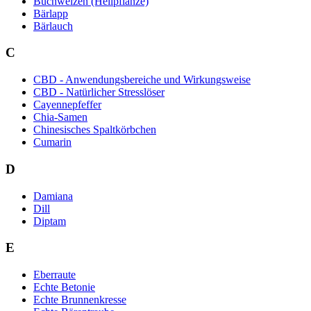
Buchweizen (Heilpflanze)
Bärlapp
Bärlauch
C
CBD - Anwendungsbereiche und Wirkungsweise
CBD - Natürlicher Stresslöser
Cayennepfeffer
Chia-Samen
Chinesisches Spaltkörbchen
Cumarin
D
Damiana
Dill
Diptam
E
Eberraute
Echte Betonie
Echte Brunnenkresse