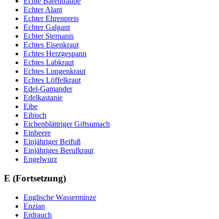
Echte Bärentraube
Echter Alant
Echter Ehrenpreis
Echter Galgant
Echter Sternanis
Echtes Eisenkraut
Echtes Herzgespann
Echtes Labkraut
Echtes Lungenkraut
Echtes Löffelkraut
Edel-Gamander
Edelkastanie
Eibe
Eibisch
Eichenblättriger Giftsumach
Einbeere
Einjähriger Beifuß
Einjähriges Berufkraut
Engelwurz
E (Fortsetzung)
Englische Wasserminze
Enzian
Erdrauch