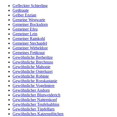
Gefleckter Schierling
Geißraute
Gelber Enzian
Gemeine Wegwarte
Gemeiner Bocksdorn
Gemeiner Efeu
Gemeiner Lein
Gemeiner Rainkohl
Gemeiner Stechapfel
Gemeiner Wirbeldost
Gemeines Fettkraut
Gewöhnliche Berberitze
Gewöhnliche Brechnuss
Gewöhnliche Mahonie
Gewöhnliche Osterluzei
Gewöhnliche Robinie
Gewöhnliche Rosskastanie
Gewöhnliche Vogelmiere
Gewöhnlicher Andorn
Gewöhnlicher Blutweiderich
Gewöhnlicher Natternkopf
Gewöhnlicher Teufelsabbiss
Gewöhnlicher Tüpfelfarn
Gewöhnliches Katzenpfötchen