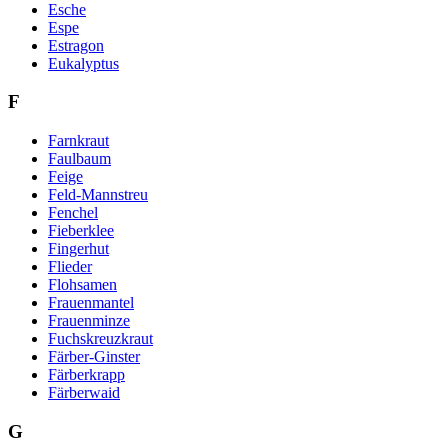
Esche
Espe
Estragon
Eukalyptus
F
Farnkraut
Faulbaum
Feige
Feld-Mannstreu
Fenchel
Fieberklee
Fingerhut
Flieder
Flohsamen
Frauenmantel
Frauenminze
Fuchskreuzkraut
Färber-Ginster
Färberkrapp
Färberwaid
G