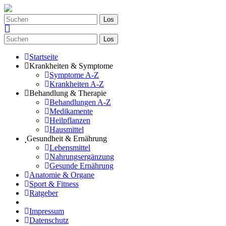
Los
Los
Startseite
Krankheiten & Symptome
Symptome A-Z
Krankheiten A-Z
Behandlung & Therapie
Behandlungen A-Z
Medikamente
Heilpflanzen
Hausmittel
Gesundheit & Ernährung
Lebensmittel
Nahrungsergänzung
Gesunde Ernährung
Anatomie & Organe
Sport & Fitness
Ratgeber
Impressum
Datenschutz