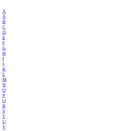
A
Ä
B
C
D
E
F
G
H
I
J
K
L
M
N
O
P
Q
R
S
T
U
V