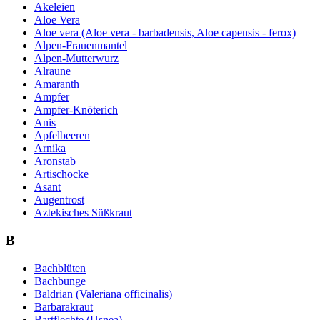
Akeleien
Aloe Vera
Aloe vera (Aloe vera - barbadensis, Aloe capensis - ferox)
Alpen-Frauenmantel
Alpen-Mutterwurz
Alraune
Amaranth
Ampfer
Ampfer-Knöterich
Anis
Apfelbeeren
Arnika
Aronstab
Artischocke
Asant
Augentrost
Aztekisches Süßkraut
B
Bachblüten
Bachbunge
Baldrian (Valeriana officinalis)
Barbarakraut
Bartflechte (Usnea)