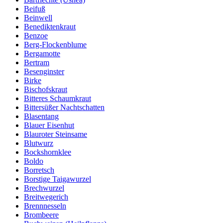
Beifuß
Beinwell
Benediktenkraut
Benzoe
Berg-Flockenblume
Bergamotte
Bertram
Besenginster
Birke
Bischofskraut
Bitteres Schaumkraut
Bittersüßer Nachtschatten
Blasentang
Blauer Eisenhut
Blauroter Steinsame
Blutwurz
Bockshornklee
Boldo
Borretsch
Borstige Taigawurzel
Brechwurzel
Breitwegerich
Brennnesseln
Brombeere