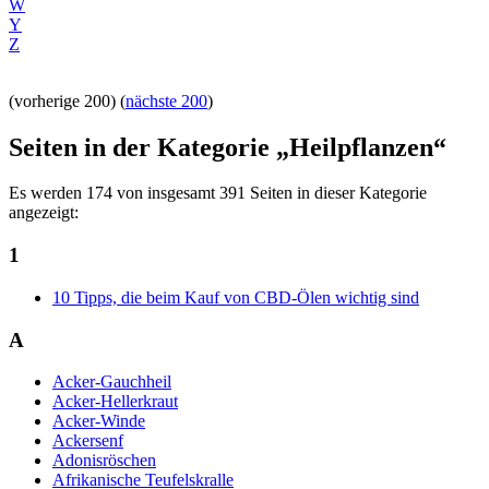
W
Y
Z
(vorherige 200) (
nächste 200
)
Seiten in der Kategorie „Heilpflanzen“
Es werden 174 von insgesamt 391 Seiten in dieser Kategorie
angezeigt:
1
10 Tipps, die beim Kauf von CBD-Ölen wichtig sind
A
Acker-Gauchheil
Acker-Hellerkraut
Acker-Winde
Ackersenf
Adonisröschen
Afrikanische Teufelskralle