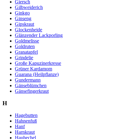
Giersch
Gilbweiderich
Ginkgo
Ginseng
Gipskraut
Glockenheide
Glänzender Lackporling
Goldmelisse
Goldruten
Granatapfel
Grindelie
Große Kapuzinerkresse
Grüner Kardamom
Guarana (Heilpflanze)
Gundermann
Gänseblümchen
Gänsefingerkraut
H
Hagebutten
Hahnenfuß
Hanf
Harnkraut
Hauhechel